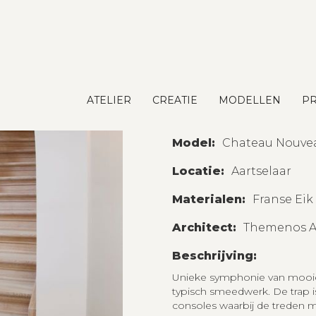
Project Aar
ATELIER
CREATIE
MODELLEN
PR
Model:
Chateau Nouve
Locatie:
Aartselaar
Materialen:
Franse Eik
Architect:
Themenos A
Beschrijving:
Unieke symphonie van mooie
typisch smeedwerk. De trap i
consoles waarbij de treden moo