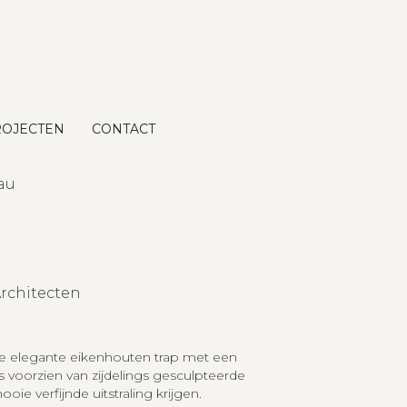
tselaar
OJECTEN
CONTACT
au
rchitecten
 elegante eikenhouten trap met een
s voorzien van zijdelings gesculpteerde
ie verfijnde uitstraling krijgen.