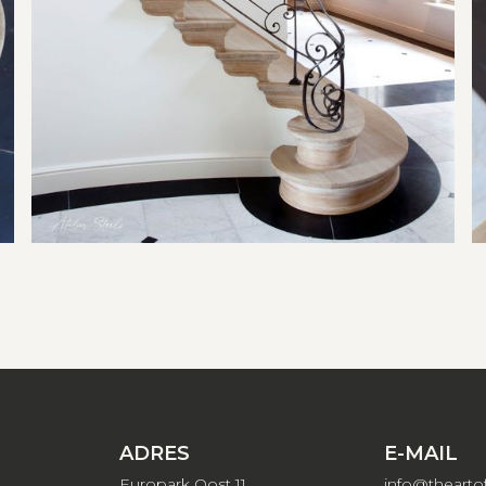
ADRES
E-MAIL
Europark Oost 11
info@theartof